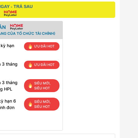
GAY - TRẢ SAU
ÁN
ANG CỦA TỔ CHỨC TÀI CHÍNH)
 kỳ hạn
ƯU ĐÃI HOT
n 3 tháng
ƯU ĐÃI HOT
n 3 tháng
SIÊU MỚI,
SIÊU HOT
ng HPL
kỳ hạn 6
SIÊU MỚI,
SIÊU HOT
inh đơn