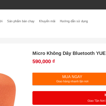
ới
Sản phẩm bán chạy
Khuyến mãi
Hướng dẫn sử dụng
Micro Không Dây Bluetooth YU
590,000
₫
MUA NGAY
Giao hàng nhanh tận nơi
Giao Tận Nơi