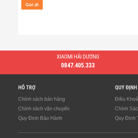
XIAOMI HẢI DƯƠNG
0847.405.333
HỖ TRỢ
QUY ĐỊNH
Chính sách bán hàng
Điều Kho
Chính sách vận chuyển
Chính Sác
Quy Định Bảo Hành
Quy Định 