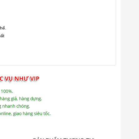
thế.
uất