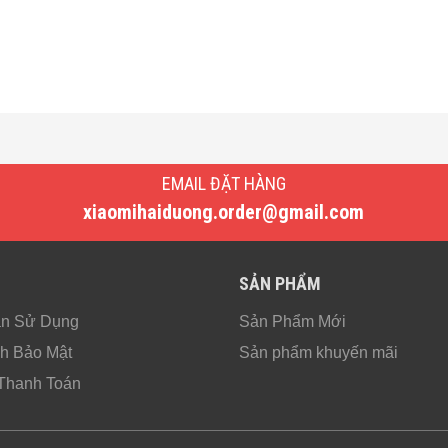
EMAIL ĐẶT HÀNG
xiaomihaiduong.order@gmail.com
SẢN PHẨM
ản Sử Dụng
Sản Phẩm Mới
h Bảo Mật
Sản phẩm khuyến mãi
Thanh Toán