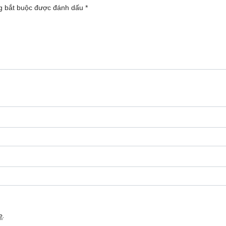
g bắt buộc được đánh dấu
*
e
.