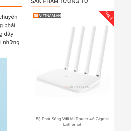
SẢN PHẨM TƯƠNG TỰ
SALE
 chuyên
g phải
g dây
ới những
Bộ Phát Sóng Wifi Mi Router 4A Gigabit
Enthernet