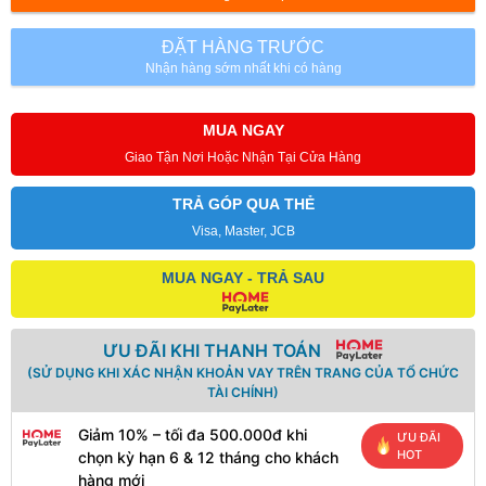
ĐẶT HÀNG TRƯỚC
Nhận hàng sớm nhất khi có hàng
MUA NGAY
Giao Tận Nơi Hoặc Nhận Tại Cửa Hàng
TRẢ GÓP QUA THẺ
Visa, Master, JCB
MUA NGAY - TRẢ SAU
ƯU ĐÃI KHI THANH TOÁN
(SỬ DỤNG KHI XÁC NHẬN KHOẢN VAY TRÊN TRANG CỦA TỔ CHỨC
TÀI CHÍNH)
Giảm 10% – tối đa 500.000đ khi
ƯU ĐÃI
HOT
chọn kỳ hạn 6 & 12 tháng cho khách
hàng mới