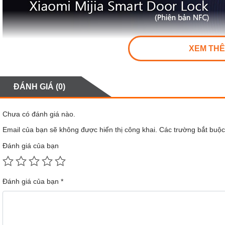
XEM TH
ĐÁNH GIÁ (0)
Chưa có đánh giá nào.
Email của bạn sẽ không được hiển thị công khai.
Các trường bắt buộ
ƯU ĐIỂM CỦA KHÓA CỬA THÔNG MI
Đánh giá của bạn
Đảm bảo tuyệt đối sự an toàn cho ngôi nhà thân 
nhiều nhược điểm như mức độ an toàn thấp, dễ dà
cửa thông minh Mi Smart Door lock với những t
Đánh giá của bạn
*
chính chiếc smartphone của bạn. Ngoài ra, với k
sẽ bị sao chép, cắt khóa, mở phá khóa. . Hơn hế