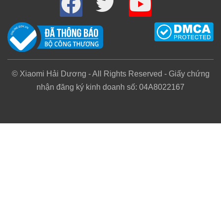
© Xiaomi Hải Dương - All Rights Reserved - Giấy chứng
nhận đăng ký kinh doanh số: 04A8022167
Thiết kế hiện đại tạo nên sự đẳng cấp