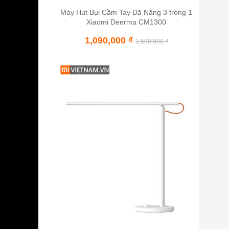
Máy Hút Bụi Cầm Tay Đă Năng 3 trong 1
Xiaomi Deerma CM1300
1,090,000
₫
1,590,000
₫