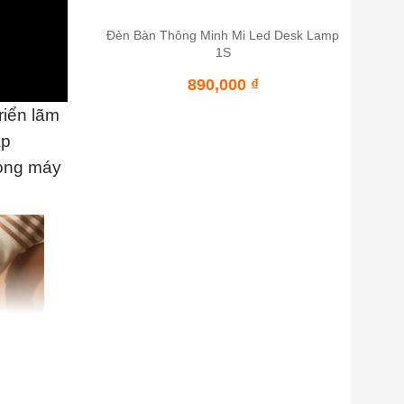
Đèn Bàn Thông Minh Mi Led Desk Lamp
1S
890,000
₫
riển lãm
ấp
dòng máy