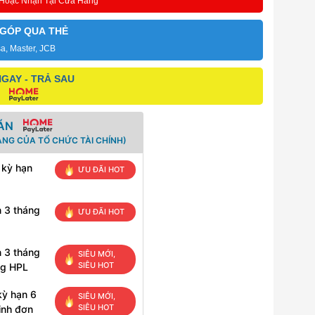
 Hoặc Nhận Tại Cửa Hàng
 GÓP QUA THẺ
sa, Master, JCB
GAY - TRẢ SAU
ÁN
ANG CỦA TỔ CHỨC TÀI CHÍNH)
 kỳ hạn
ƯU ĐÃI HOT
n 3 tháng
ƯU ĐÃI HOT
n 3 tháng
SIÊU MỚI,
SIÊU HOT
ng HPL
kỳ hạn 6
SIÊU MỚI,
SIÊU HOT
inh đơn