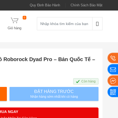
Quy Định Bảo Hành
Chính Sách Bảo Mật
0
Giỏ hàng
ô Roborock Dyad Pro – Bản Quốc Tế –
Còn hàng
ĐẶT HÀNG TRƯỚC
Nhận hàng sớm nhất khi có hàng
MUA NGAY