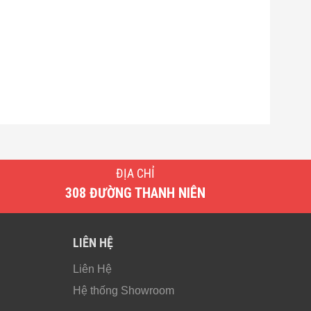
ĐỊA CHỈ
308 ĐƯỜNG THANH NIÊN
LIÊN HỆ
Liên Hệ
Hệ thống Showroom