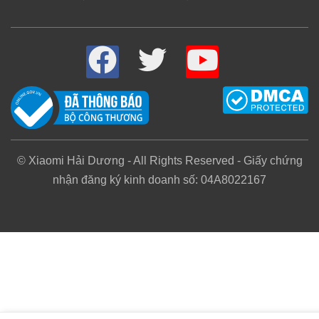
Công nghệ GPS và hỗ trợ lái xe ADA
hiện đại
© Xiaomi Hải Dương - All Rights Reserved - Giấy chứng
Bên cạnh khả năng ghi hình chất lượng siêu nét
nhận đăng ký kinh doanh số: 04A8022167
camera hành trình ô tô 4K 70MAI
còn đặc biệt nổ
bật với trang bị công nghệ GPS và hỗ trợ lái x
ADAS. Cụ thể công nghệ GPS cho khả năng lưu tr
dữ liệu chính xác hơn mọi lúc mọi nơi, đo tốc độ
chụp ảnh đoạn đường, phát giọng nói ngay thờ
gian thực, chụp đèn đỏ,…cùng nhiều giám sát khá