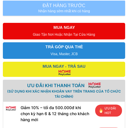
ĐẶT HÀNG TRƯỚC
Nhận hàng sớm nhất khi có hàng
MUA NGAY
Giao Tận Nơi Hoặc Nhận Tại Cửa Hàng
TRẢ GÓP QUA THẺ
Visa, Master, JCB
MUA NGAY - TRẢ SAU
ƯU ĐÃI KHI THANH TOÁN
(SỬ DỤNG KHI XÁC NHẬN KHOẢN VAY TRÊN TRANG CỦA TỔ CHỨC
TÀI CHÍNH)
Giảm 10% – tối đa 500.000đ khi
ƯU ĐÃI
HOT
chọn kỳ hạn 6 & 12 tháng cho khách
hàng mới