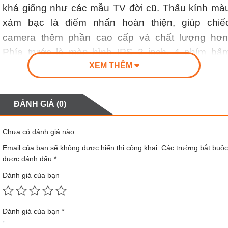
khá giống như các mẫu TV đời cũ. Thấu kính mà
xám bạc là điểm nhấn hoàn thiện, giúp chiế
camera thêm phần cao cấp và chất lượng hơn
Phía trước là màn hình IPS 3 inch, 4 phím bấ
XEM THÊM
chức năng hiển thị trực quan. Bên trái là đầu nố
nguồn, đầu nối ống kính phía sau, khe cắm thẻ nh
micro-SD và bên phải là nút nguồn.
ĐÁNH GIÁ (0)
Đặc biệt, phía dưới là đế cố định có thể tháo rờ
giúp cho việc lắp đặt trở nên dễ dàng và nhan
Chưa có đánh giá nào.
chóng hơn. Bên cạnh đó, kích thước
70MAI A80
Email của bạn sẽ không được hiển thị công khai.
Các trường bắt buộc
được đánh dấu
*
cũng khá nhỏ gọn chỉ 36.3 x 59.8 x 88.8mm khôn
chỉ tiết kiệm diện tích bố trí, tránh hạn chế tầm nhì
Đánh giá của bạn
mà còn giúp người dùng có thể dễ dàng tháo lắp v
không cần yêu cầu kĩ thuật cao.
Đánh giá của bạn
*