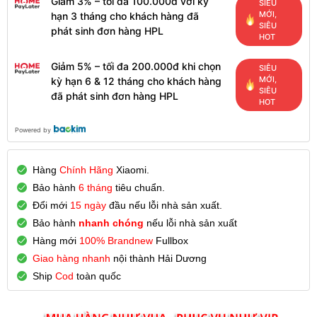
Giảm 3% – tối đa 100.000đ với kỳ
SIÊU
MỚI,
hạn 3 tháng cho khách hàng đã
SIÊU
phát sinh đơn hàng HPL
HOT
Giảm 5% – tối đa 200.000đ khi chọn
SIÊU
MỚI,
kỳ hạn 6 & 12 tháng cho khách hàng
SIÊU
đã phát sinh đơn hàng HPL
HOT
Powered by
Hàng
Chính Hãng
Xiaomi.
Bảo hành
6 tháng
tiêu chuẩn.
Đổi mới
15 ngày
đầu nếu lỗi nhà sản xuất.
Bảo hành
nhanh chóng
nếu lỗi nhà sản xuất
Hàng mới
100% Brandnew
Fullbox
Giao hàng nhanh
nội thành Hải Dương
Ship
Cod
toàn quốc