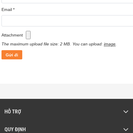
Tôi muốn kiểm tra đơn hàng đã đặt thì làm như thế
Email
*
nào? Vào đâu để kiểm tra?
Attachment
The maximum upload file size: 2 MB.
You can upload:
image
.
HỖ TRỢ
QUY ĐỊNH