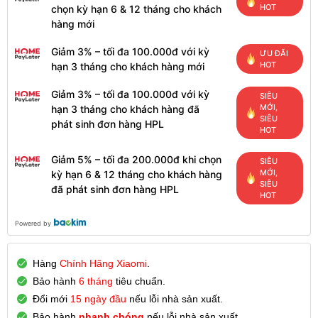
HOT
chọn kỳ hạn 6 & 12 tháng cho khách
hàng mới
Giảm 3% – tối đa 100.000đ với kỳ
ƯU ĐÃI
HOT
hạn 3 tháng cho khách hàng mới
Giảm 3% – tối đa 100.000đ với kỳ
SIÊU
MỚI,
hạn 3 tháng cho khách hàng đã
SIÊU
phát sinh đơn hàng HPL
HOT
Giảm 5% – tối đa 200.000đ khi chọn
SIÊU
MỚI,
kỳ hạn 6 & 12 tháng cho khách hàng
SIÊU
đã phát sinh đơn hàng HPL
HOT
Powered by
Hàng
Chính Hãng Xiaomi
.
Bảo hành
6 tháng
tiêu chuẩn.
Đổi mới
15 ngày đầu
nếu lỗi nhà sản xuất.
Bảo hành
nhanh chóng
nếu lỗi nhà sản xuất