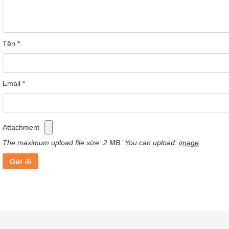
Tên
*
Email
*
Attachment
The maximum upload file size: 2 MB.
You can upload:
image
.
Thiết kế tích hợp cáp sạc tiện lợi, tố
ưu trải nghiệm sử dụng hằng ngày