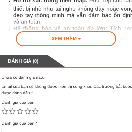
Hỗ trợ sạc dòng điện thấp:
Phù hợp cho cá
thiết bị nhỏ như tai nghe không dây hoặc vòn
đeo tay thông minh mà vẫn đảm bảo ổn địn
và an toàn.
Hệ thống bảo vệ an toàn đa lớp:
Tích hợ
nhiều cơ chế bảo vệ như chống quá nhiệt, qu
XEM THÊM
dòng, quá áp, ngắn mạch và sạc quá mức giú
sử dụng an toàn hơn.
Thiết kế tối giản, dễ mang theo:
Kiểu dán
ĐÁNH GIÁ (0)
hiện đại với gam màu thanh lịch, kích thướ
gọn gàng phù hợp cho học tập, làm việc và d
lịch.
Chưa có đánh giá nào.
Đạt tiêu chuẩn mang lên máy bay:
Công suấ
Email của bạn sẽ không được hiển thị công khai.
Các trường bắt buộc
pin dưới 100Wh giúp thuận tiện mang the
được đánh dấu
*
trong các chuyến công tác hoặc du lịch bằn
Đánh giá của bạn
đường hàng không.
Đánh giá của bạn
*