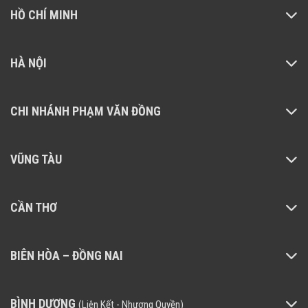
HỒ CHÍ MINH
HÀ NỘI
CHI NHÁNH PHẠM VĂN ĐỒNG
VŨNG TÀU
Dung lượng lớn 20000mAh đáp ứn
CẦN THƠ
tốt nhu cầu sử dụng liên tục
Sở hữu viên pin dung lượng cao lên đế
BIÊN HÒA – ĐỒNG NAI
20000mAh, Xiaomi Power Bank mang đến kh
năng cung cấp nguồn điện bền bỉ cho nhiều thiết b
BÌNH DƯƠNG
(Liên Kết - Nhượng Quyền)