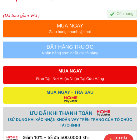
Còn hàng
(Đã bao gồm VAT)
MUA NGAY
Giao hàng nhanh tận nơi
ĐẶT HÀNG TRƯỚC
Nhận hàng sớm nhất khi có hàng
MUA NGAY
Giao Tận Nơi Hoặc Nhận Tại Cửa Hàng
MUA NGAY - TRẢ SAU
ƯU ĐÃI KHI THANH TOÁN
(SỬ DỤNG KHI XÁC NHẬN KHOẢN VAY TRÊN TRANG CỦA TỔ CHỨC
TÀI CHÍNH)
Giảm 10% – tối đa 500.000đ khi
ƯU ĐÃI