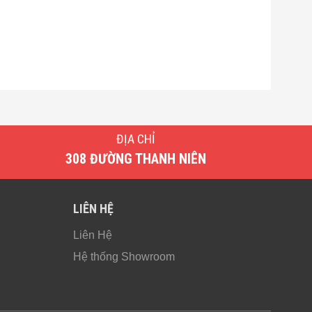
ĐỊA CHỈ
308 ĐƯỜNG THANH NIÊN
LIÊN HỆ
Liên Hệ
ết, không
Hệ thống Showroom
ệt và
èn LED
 dụng