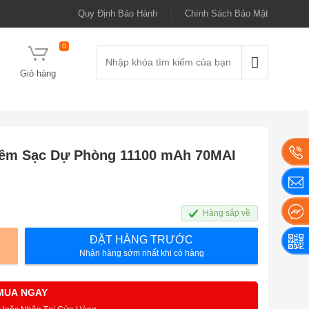
Quy Định Bảo Hành
Chính Sách Bảo Mật
0
Giỏ hàng
iêm Sạc Dự Phòng 11100 mAh 70MAI
Hàng sắp về
ĐẶT HÀNG TRƯỚC
Nhận hàng sớm nhất khi có hàng
MUA NGAY