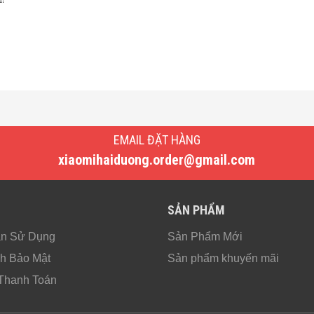
EMAIL ĐẶT HÀNG
xiaomihaiduong.order@gmail.com
SẢN PHẨM
ơn Giản
ản Sử Dụng
Sản Phẩm Mới
ve PS01
được trang bị một thiết kế tối giản mọi chi ti
h Bảo Mật
Sản phẩm khuyến mãi
 lý UV thân thiện, khả năng chống va đập, chịu nhi
Thanh Toán
ện đầu vào Type-C, giao diện 2 đầu ra. Đặc biệt là đ
sáng khác nhau giúp người dùng có thể linh hoạt sử