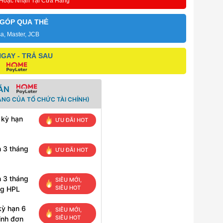
 Hoặc Nhận Tại Cửa Hàng
 GÓP QUA THẺ
sa, Master, JCB
GAY - TRẢ SAU
ÁN
ANG CỦA TỔ CHỨC TÀI CHÍNH)
 kỳ hạn
ƯU ĐÃI HOT
n 3 tháng
ƯU ĐÃI HOT
n 3 tháng
SIÊU MỚI,
SIÊU HOT
ng HPL
kỳ hạn 6
SIÊU MỚI,
SIÊU HOT
inh đơn