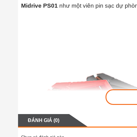
Midrive PS01
như một viên pin sạc dự phòn
ĐÁNH GIÁ (0)
Chưa có đánh giá nào.