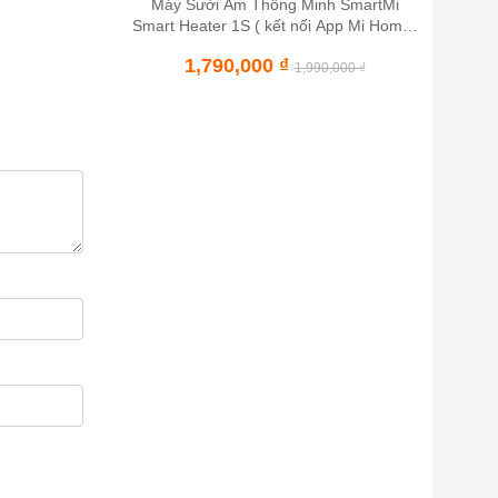
Máy Sưởi Ấm Thông Minh SmartMi
Smart Heater 1S ( kết nối App Mi Home)
– Bản Quốc Tế
1,790,000
₫
1,990,000
₫