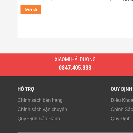
XIAOMI HẢI DƯƠNG
0847.405.333
HỖ TRỢ
QUY ĐỊNH
Thiết Kế Ngoại Hình Nhỏ Gọn, Đ
Chính sách bán hàng
Điều Kho
Bộ kích điện khẩn cấp xe ô tô
70MAI Midri
Chính sách vận chuyển
Chính Sác
quá rờm rà. Vật liệu PC+ABS bề mặt được xử
Quy Định Bảo Hành
Quy Định 
chống mài mòn tốt. Phía trên là các giao di
được tích hợp với 3 chế độ điều khiển ánh 