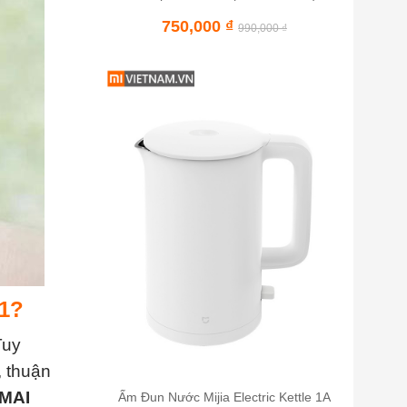
750,000
₫
990,000
₫
01?
Tuy
, thuận
MAI
Ấm Đun Nước Mijia Electric Kettle 1A