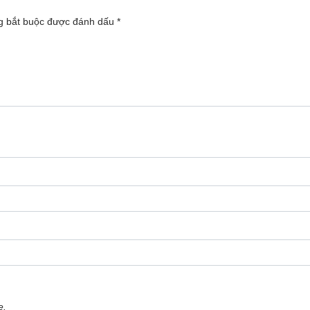
g bắt buộc được đánh dấu
*
e
.