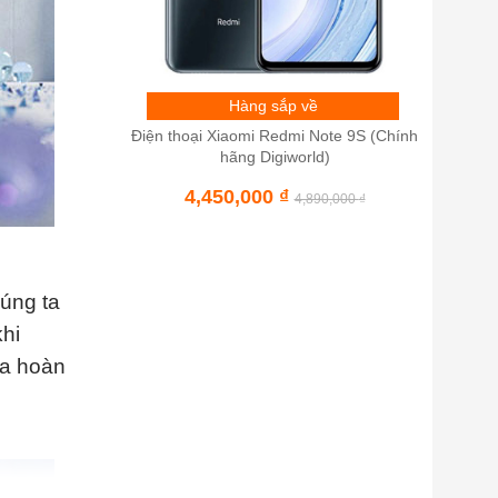
Hàng sắp về
Điện thoại Xiaomi Redmi Note 9S (Chính
hãng Digiworld)
4,450,000
₫
4,890,000
₫
húng ta
khi
ưa hoàn