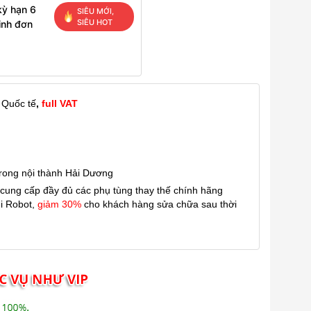
kỳ hạn 6
SIÊU MỚI,
SIÊU HOT
inh đơn
 Quốc tế
,
full VAT
trong nội thành Hải Dương
ung cấp đầy đủ các phụ tùng thay thế chính hãng
i Robot,
giảm 30%
cho khách hàng sửa chữa sau thời