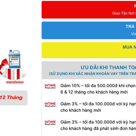
Dreame
L10
Giao Tận Nơi
Prime
–
TRẢ
Bản
Quốc
Vi
Tế
MUA N
số
lượng
ƯU ĐÃI KHI THANH TO
(SỬ DỤNG KHI XÁC NHẬN KHOẢN VAY TRÊN TR
Giảm 10% – tối đa 500.000đ khi chọn
6 & 12 tháng cho khách hàng mới
Giảm 3% – tối đa 100.000đ với kỳ hạ
cho khách hàng mới
Giảm 3% – tối đa 100.000đ với kỳ hạ
cho khách hàng đã phát sinh đơn hà