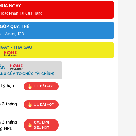
MUA NGAY
 Hoặc Nhận Tại Cửa Hàng
 GÓP QUA THẺ
sa, Master, JCB
GAY - TRẢ SAU
ÁN
ANG CỦA TỔ CHỨC TÀI CHÍNH)
 kỳ hạn
ƯU ĐÃI HOT
n 3 tháng
ƯU ĐÃI HOT
n 3 tháng
SIÊU MỚI,
SIÊU HOT
ng HPL