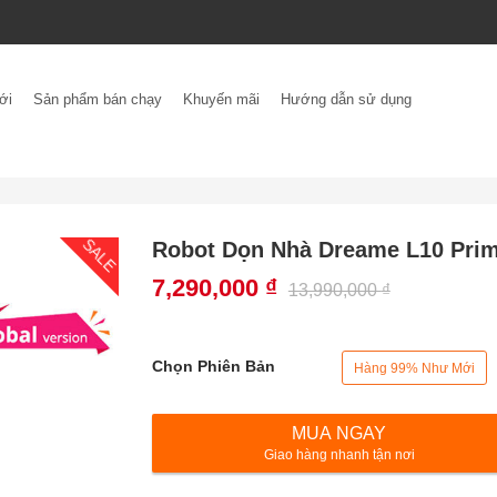
ới
Sản phẩm bán chạy
Khuyến mãi
Hướng dẫn sử dụng
SALE
Robot Dọn Nhà Dreame L10 Prim
7,290,000
7,290,000
₫
₫
13,990,000
13,990,000
₫
₫
Chọn Phiên Bản
Hàng 99% Như Mới
Robot
MUA NGAY
Dọn
Giao hàng nhanh tận nơi
Nhà