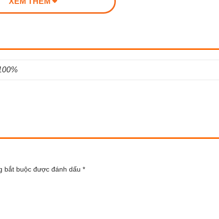
XEM THÊM
 100%
g bắt buộc được đánh dấu
*