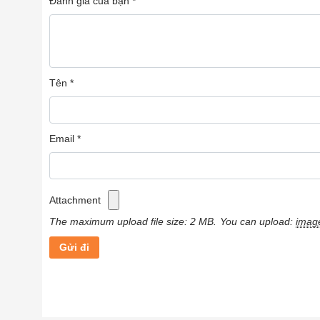
Đánh giá của bạn
*
Tên
*
Email
*
Attachment
The maximum upload file size: 2 MB.
You can upload:
imag