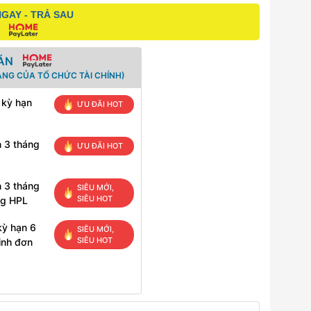
GAY - TRẢ SAU
ÁN
ANG CỦA TỔ CHỨC TÀI CHÍNH)
 kỳ hạn
ƯU ĐÃI HOT
n 3 tháng
ƯU ĐÃI HOT
n 3 tháng
SIÊU MỚI,
SIÊU HOT
ng HPL
kỳ hạn 6
SIÊU MỚI,
SIÊU HOT
inh đơn