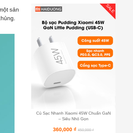
SALE
một sản
khủng.
Củ Sạc Nhanh Xiaomi 45W Chuẩn GaN
– Siêu Nhỏ Gọn
360,000
₫
450,000
₫