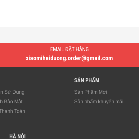
EMAIL ĐẶT HÀNG
xiaomihaiduong.order@gmail.com
SẢN PHẨM
ản Sử Dụng
Sản Phẩm Mới
h Bảo Mật
Sản phẩm khuyến mãi
Thanh Toán
HÀ NỘI