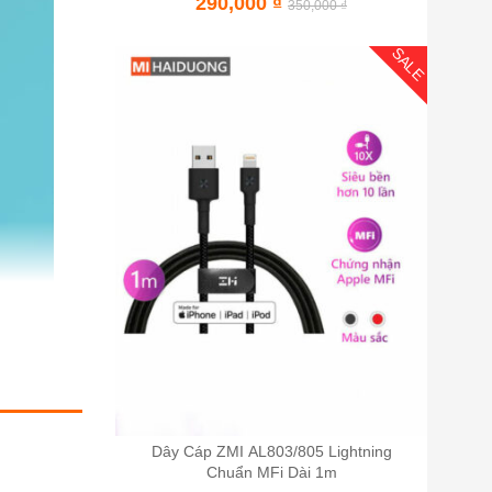
290,000
₫
350,000
₫
SALE
Dây Cáp ZMI AL803/805 Lightning
Chuẩn MFi Dài 1m