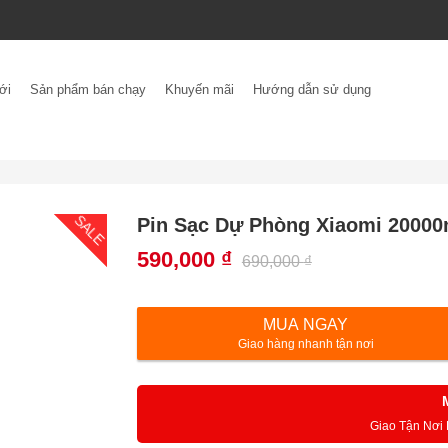
ới
Sản phẩm bán chạy
Khuyến mãi
Hướng dẫn sử dụng
SALE
Pin Sạc Dự Phòng Xiaomi 2000
590,000
₫
690,000
₫
MUA NGAY
Giao hàng nhanh tận nơi
Giao Tận Nơi