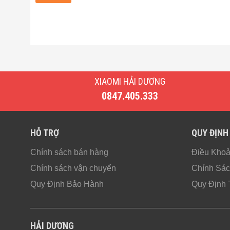
XIAOMI HẢI DƯƠNG
0847.405.333
HỖ TRỢ
QUY ĐỊNH
Chính sách bán hàng
Điều Kho
Chính sách vận chuyển
Chính Sác
Quy Định Bảo Hành
Quy Định 
HẢI DƯƠNG