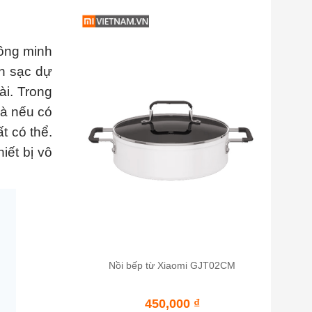
hông minh
in sạc dự
ài. Trong
và nếu có
t có thể.
iết bị vô
Nồi bếp từ Xiaomi GJT02CM
450,000
₫