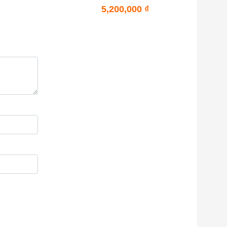
5,200,000
₫
2 màu bạc
c phủ lớp
ài, chống