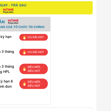
GAY - TRẢ SAU
ÁN
ANG CỦA TỔ CHỨC TÀI CHÍNH)
 kỳ hạn
ƯU ĐÃI HOT
n 3 tháng
ƯU ĐÃI HOT
n 3 tháng
SIÊU MỚI,
SIÊU HOT
ng HPL
kỳ hạn 6
SIÊU MỚI,
SIÊU HOT
inh đơn