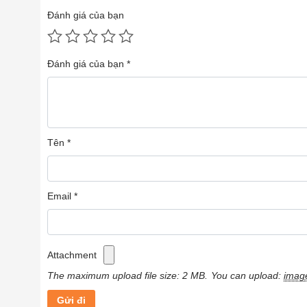
Đánh giá của bạn
Thiết Kế Tinh Tế, Cầm Nắm Chắ
Đánh giá của bạn
*
Thiết kế nhỏ gọn với kích thước 147.8 x 7
và xanh đen phù hợp cho sở thích mỗi ngư
bảo vệ công nghệ Anodizing, giúp sản phẩm
bám bẩn, trầy xước, vân tay hiệu quả.
Tên
*
Email
*
Attachment
The maximum upload file size: 2 MB.
You can upload:
imag