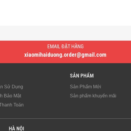
EMAIL ĐẶT HÀNG
xiaomihaiduong.order@gmail.com
SẢN PHẨM
ản Sử Dụng
Sản Phẩm Mới
h Bảo Mật
Sản phẩm khuyến mãi
Thanh Toán
HÀ NỘI