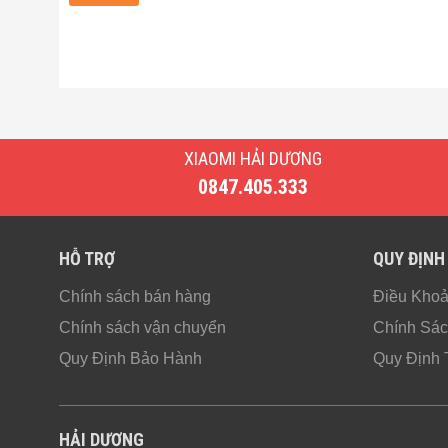
XIAOMI HẢI DƯƠNG
0847.405.333
HỖ TRỢ
QUY ĐỊNH
Chính sách bán hàng
Điều Kho
Chính sách vận chuyển
Chính Sác
Quy Định Bảo Hành
Quy Định 
HẢI DƯƠNG