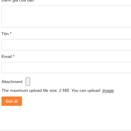
Đánh giá của bạn
*
Tên
*
Email
*
Attachment
The maximum upload file size: 2 MB.
You can upload:
image
.