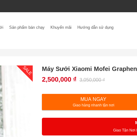
ới
Sản phẩm bán chạy
Khuyến mãi
Hướng dẫn sử dụng
SALE
Máy Sưởi Xiaomi Mofei Graphen
2,500,000
₫
3,050,000
₫
MUA NGAY
Giao hàng nhanh tận nơi
Giao Tận Nơi