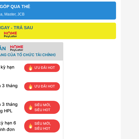
 GÓP QUA THẺ
sa, Master, JCB
GAY - TRẢ SAU
ÁN
ANG CỦA TỔ CHỨC TÀI CHÍNH)
 kỳ hạn
ƯU ĐÃI HOT
n 3 tháng
ƯU ĐÃI HOT
n 3 tháng
SIÊU MỚI,
SIÊU HOT
ng HPL
kỳ hạn 6
SIÊU MỚI,
SIÊU HOT
inh đơn