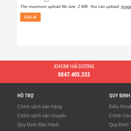
The maximum upload file size: 2 MB.
You can upload:
imag
XIAOMI HẢI DƯƠNG
0847.405.333
HỖ TRỢ
QUY ĐỊNH
Chính sách bán hàng
Điều Kho
Chính sách vận chuyển
Chính Sác
Quy Định Bảo Hành
Quy Định 