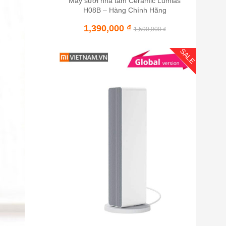
Máy sưởi nhà tắm Ceramic Lumias
H08B – Hàng Chính Hãng
1,390,000
₫
1,590,000
₫
SALE