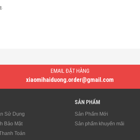
e
.
EMAIL ĐẶT HÀNG
xiaomihaiduong.order@gmail.com
SẢN PHẨM
ản Sử Dụng
Sản Phẩm Mới
h Bảo Mật
Sản phẩm khuyến mãi
Thanh Toán