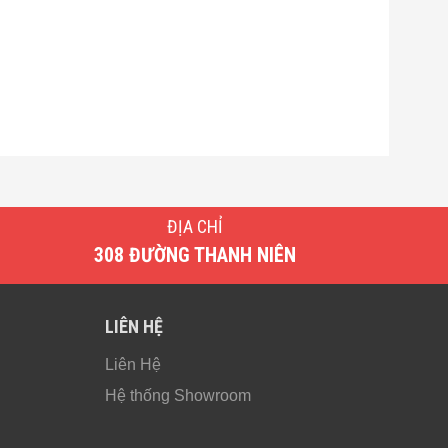
ĐỊA CHỈ
308 ĐƯỜNG THANH NIÊN
LIÊN HỆ
Liên Hệ
Hệ thống Showroom