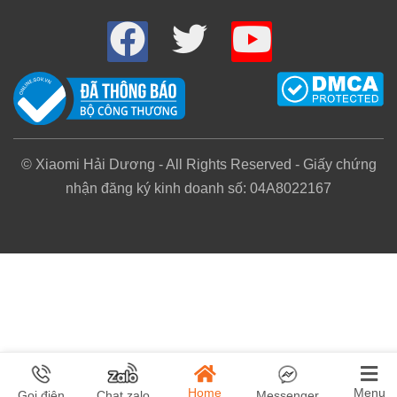
Nếu cần làm nóng nhanh bạn có thể bật ch
độ
HOT
trước lúc này máy sẽ làm nóng nhan
chóng sau đó bạn chuyển chế độ
WARM
để hơi ấ
từ máy toả sẽ dễ chịu hơn. Nhiệt độ làm ấm tối đa l
30 độ và thấp nhất là 16 độ bạn có thể tuỳ chỉn
© Xiaomi Hải Dương - All Rights Reserved - Giấy chứng
nhiệt độ thoải mái ngay trong App, điểm hay nhấ
nhận đăng ký kinh doanh số: 04A8022167
của máy là chế độ duy trì nhiệt độ
(Constan
Temp)
máy sẽ tự động tăng giảm nhiệt độ phù hợ
để giúp căn phòng của bạn luôn giữ ở mức nhiệt đ
mà bạn đã cài đặt từ trước.
Home
Menu
Gọi điện
Chat zalo
Messenger