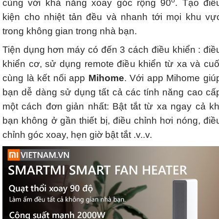
cùng với khả năng xoay góc rộng 90
. Tạo điề
kiện cho nhiệt tản đều và nhanh tới mọi khu vự
trong không gian trong nhà bạn.
Tiện dụng hơn máy có đến 3 cách điều khiển : điề
khiển cơ, sử dụng remote điều khiển từ xa và cuố
cùng là kết nối app
Mihome
. Với app Mihome giú
bạn dễ dàng sử dụng tất cả các tính năng cao cấ
một cách đơn giản nhất: Bật tắt từ xa ngay cả kh
bạn không ở gần thiết bị, điều chỉnh hơi nóng, điề
chỉnh góc xoay, hẹn giờ bật tắt .v..v.