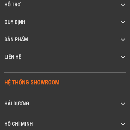
HỖ TRỢ
QUY ĐỊNH
SẢN PHẨM
LIÊN HỆ
HỆ THỐNG SHOWROOM
HẢI DƯƠNG
Làm ấm nhanh chỉ trong 3S.
HỒ CHÍ MINH
Quạt sưởi
Smartmi Smart Fan Heater
được tran