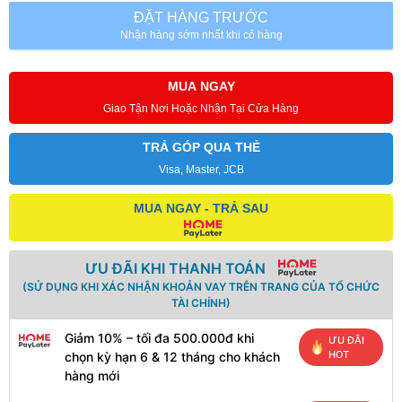
ĐẶT HÀNG TRƯỚC
Nhận hàng sớm nhất khi có hàng
MUA NGAY
Giao Tận Nơi Hoặc Nhận Tại Cửa Hàng
TRẢ GÓP QUA THẺ
Visa, Master, JCB
MUA NGAY - TRẢ SAU
ƯU ĐÃI KHI THANH TOÁN
(SỬ DỤNG KHI XÁC NHẬN KHOẢN VAY TRÊN TRANG CỦA TỔ CHỨC
TÀI CHÍNH)
Giảm 10% – tối đa 500.000đ khi
ƯU ĐÃI
HOT
chọn kỳ hạn 6 & 12 tháng cho khách
hàng mới