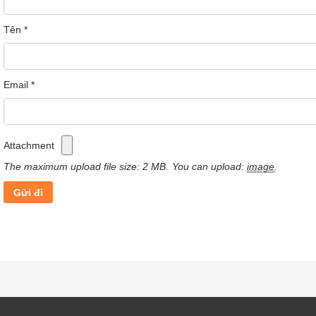
Tên
*
Email
*
o
Với hệ thống quạt sưởi và góc xoay 90
giúp là
ấm chủ động hơn, chỉ cần bật máy lên là bạn có th
Attachment
cảm nhận ngay hơi ấm được lan toả ngay tức khắc
The maximum upload file size: 2 MB.
You can upload:
image
.
Giúp thời gian làm ấm nhanh và hơi nóng được la
toả đều mọi ngóc ngách trong căn phòng của bạn.