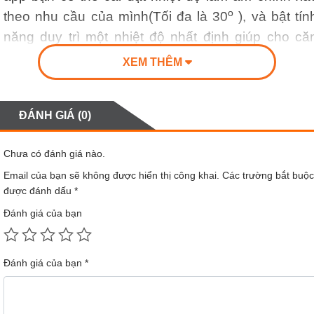
o
theo nhu cầu của mình(Tối đa là 30
), và bật tín
năng duy trì một nhiệt độ nhất định giúp cho că
phòng luôn luôn được giữ ấm ở mức nhiệt độ ph
XEM THÊM
hợp với bạn.
Với các máy sưởi điện thông thường khác khi đế
ĐÁNH GIÁ (0)
một nhiệt độ sưởi nhất định, máy sẽ tự động tắt v
tự động bật lại khi nhiệt độ xuống thấp. Việc này s
Chưa có đánh giá nào.
làm cho nhiệt độ sưởi không đồng đều, tốn thời gia
Email của bạn sẽ không được hiển thị công khai.
Các trường bắt buộc
làm ấm.
được đánh dấu
*
Đánh giá của bạn
Đánh giá của bạn
*