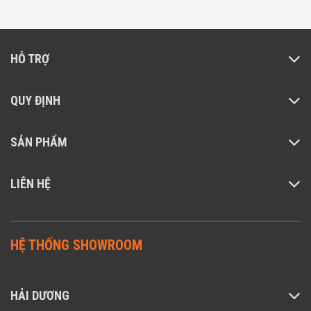
khiết bên trong xe và được lọc nhanh hơn nhiều.
Theo thông tin chính thức, ưu điểm lớn của động c
chất lượng cao này là không sử dụng quy trình chổ
HỖ TRỢ
than cơ học, khiến tiếng ồn thấp hơn và tốc độ qua
cao hơn. Nhờ đó, không khí trong xe được thanh
QUY ĐỊNH
lọc một cách tốt hơn và không gây khó chịu cho
người lái.
SẢN PHẨM
LIÊN HỆ
HỆ THỐNG SHOWROOM
HẢI DƯƠNG