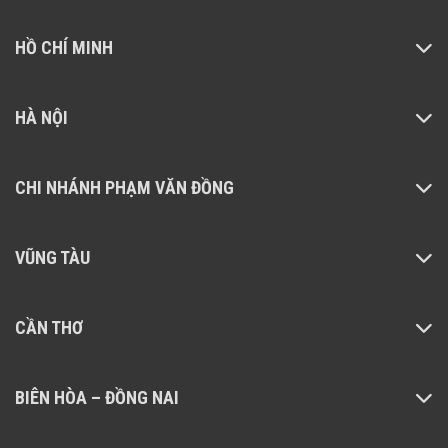
HỒ CHÍ MINH
HÀ NỘI
CHI NHÁNH PHẠM VĂN ĐỒNG
VŨNG TÀU
CẦN THƠ
BIÊN HÒA – ĐỒNG NAI
Smartmi Car Air Purifier có khả năng lọc mạnh mẽ