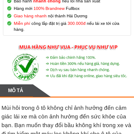
Bảo hành
nhanh chóng
nếu lỗi nhà sản xuất
Hàng mới
100% Brandnew
Fullbox
Giao hàng nhanh
nội thành Hải Dương
Miễn phí
công lắp đặt trị giá
300.000đ
nếu lái xe tới cửa
hàng.
MÔ TẢ
Mùi hôi trong ô tô không chỉ ảnh hưởng đến cảm
giác lái xe mà còn ảnh hưởng đến sức khỏe của
bạn. Bạn muốn thay đổi bầu không khí trong xe và
đi tìm kiếm một máy lọc không khí cho ô tô của