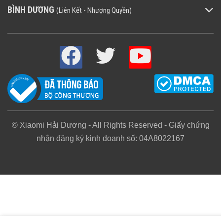
BÌNH DƯƠNG
(Liên Kết - Nhượng Quyền)
lên đến PM0.3 đạt tới 99,68%, giúp xe của bạn
được lưu thông và lọc nhanh chóng, Quạt tuabin
kép với thiết kế cấu trúc bộ lọc kép để cải thiện
đáng kể hiệu quả lọc, Máy lọc không khí tốt để làm
mới không khí xe của bạn.
© Xiaomi Hải Dương - All Rights Reserved - Giấy chứng
nhận đăng ký kinh doanh số: 04A8022167