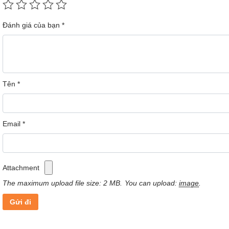
tốc độ 450 vòng/phút không chỉ gia tăng lực hút mà
còn giúp làm sạch sàn nhà một cách triệt để hơn,
Đánh giá của bạn
*
mang lại bề mặt sáng bóng và không tốn nhiều
công sức.
Tên
*
Email
*
Attachment
The maximum upload file size: 2 MB.
You can upload:
image
.