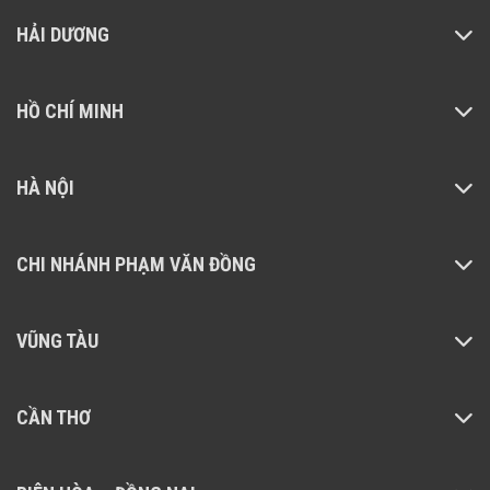
HẢI DƯƠNG
HỒ CHÍ MINH
HÀ NỘI
CHI NHÁNH PHẠM VĂN ĐỒNG
VŨNG TÀU
CẦN THƠ
Công nghệ JawScraper
Máy hút bụi lau nhà cầm tay Roborock F25 sở hữu