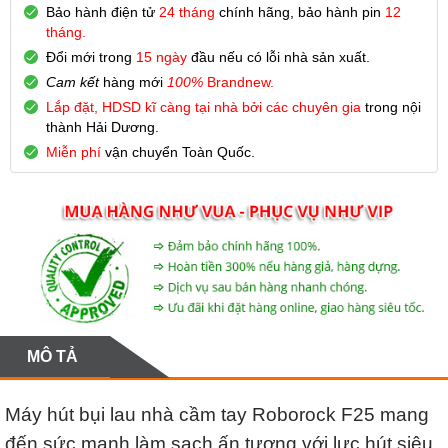
Bảo hành điện tử
24 tháng
chính hãng, bảo hành pin
12
tháng.
Đổi mới trong
15 ngày
đầu nếu có lỗi nhà sản xuất.
Cam kết
hàng mới
100%
Brandnew.
Lắp đặt, HDSD kĩ càng tại nhà bởi các chuyên gia
trong nội
thành Hải Dương.
Miễn phí
vận chuyển Toàn Quốc.
MÔ TẢ
Máy hút bụi lau nhà cầm tay Roborock F25 mang
đến sức mạnh làm sạch ấn tượng với lực hút siêu