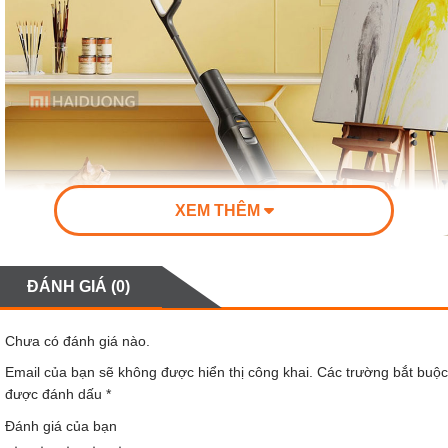
XEM THÊM
ĐÁNH GIÁ (0)
Lực hút mạnh mẽ lên đến 20.000Pa
Chưa có đánh giá nào.
Máy hút bụi lau nhà cầm tay Roborock F25 sở hữu
lực hút đột phá lên đến 20.000 Pa mang đến khả
Email của bạn sẽ không được hiển thị công khai.
Các trường bắt buộc
được đánh dấu
*
năng làm sạch toàn diện, loại bỏ hiệu quả cả nhữn
Đánh giá của bạn
vết bẩn cứng đầu nhất. Đặc biệt, con lăn quay với