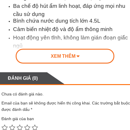
Ba chế độ hút ẩm linh hoạt, đáp ứng mọi nhu
cầu sử dụng
Bình chứa nước dung tích lớn 4.5L
Cảm biến nhiệt độ và độ ẩm thông minh
Hoạt động yên tĩnh, không làm gián đoạn giấc
ngủ
Điều khiển thông minh qua app MiHome
XEM THÊM
Thiết kế nhỏ gọn sang trọng
Máy hút ẩm thông minh
Xiaomi mijia 22L
sở hữu
ĐÁNH GIÁ (0)
thiết kế hiện đại với màu trắng tinh tế và đường nét
Chưa có đánh giá nào.
mềm mại, dễ dàng trở thành điểm nhấn trang trí
trong không gian sống của bạn. Nhờ thiết kế tối
Email của bạn sẽ không được hiển thị công khai.
Các trường bắt buộc
được đánh dấu
*
giản và thanh lịch, máy hút ẩm thông minh Xiaomi
Đánh giá của bạn
22L không chỉ đảm bảo sự tiện lợi mà còn hài hòa
với mọi phong cách nội thất.