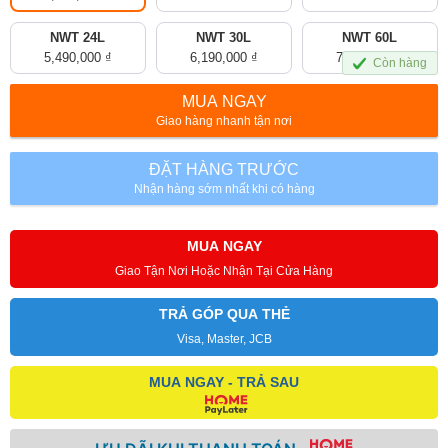
NWT 24L
NWT 30L
NWT 60L
5,490,000
₫
6,190,000
₫
7,990,000
₫
Còn hàng
MUA NGAY
Giao hàng nhanh tận nơi
ĐẶT HÀNG TRƯỚC
Nhận hàng sớm nhất khi có hàng
MUA NGAY
Giao Tận Nơi Hoặc Nhận Tại Cửa Hàng
TRẢ GÓP QUA THẺ
Visa, Master, JCB
MUA NGAY - TRẢ SAU