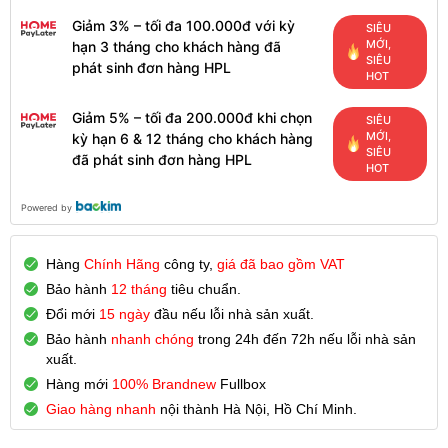
Giảm 3% – tối đa 100.000đ với kỳ
SIÊU
MỚI,
hạn 3 tháng cho khách hàng đã
SIÊU
phát sinh đơn hàng HPL
HOT
Giảm 5% – tối đa 200.000đ khi chọn
SIÊU
MỚI,
kỳ hạn 6 & 12 tháng cho khách hàng
SIÊU
đã phát sinh đơn hàng HPL
HOT
Powered by
Hàng
Chính Hãng
công ty,
giá đã bao gồm VAT
Bảo hành
12 tháng
tiêu chuẩn.
Đổi mới
15 ngày
đầu nếu lỗi nhà sản xuất.
Bảo hành
nhanh chóng
trong 24h đến 72h nếu lỗi nhà sản
xuất.
Hàng mới
100% Brandnew
Fullbox
Giao hàng nhanh
nội thành Hà Nội, Hồ Chí Minh.