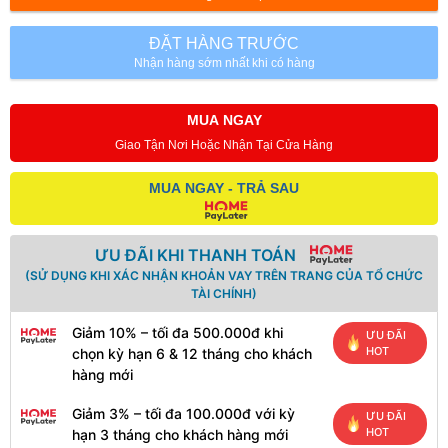
ĐẶT HÀNG TRƯỚC
Nhận hàng sớm nhất khi có hàng
MUA NGAY
Giao Tận Nơi Hoặc Nhận Tại Cửa Hàng
MUA NGAY - TRẢ SAU
ƯU ĐÃI KHI THANH TOÁN
(SỬ DỤNG KHI XÁC NHẬN KHOẢN VAY TRÊN TRANG CỦA TỔ CHỨC
TÀI CHÍNH)
Giảm 10% – tối đa 500.000đ khi
ƯU ĐÃI
HOT
chọn kỳ hạn 6 & 12 tháng cho khách
hàng mới
Giảm 3% – tối đa 100.000đ với kỳ
ƯU ĐÃI
HOT
hạn 3 tháng cho khách hàng mới