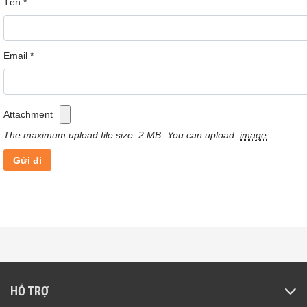
Tên
*
Email
*
CÂU HỎI CHUNG THƯỜNG GẶP
Làm sao tôi có thể biết đây là hàng chính hãng?
Attachment
The maximum upload file size: 2 MB.
You can upload:
image
.
Giá sản phẩm trên web đã bao gồm thuế VAT chưa?
Có được kiểm tra sản phẩm trước khi nhận hàng?
Tôi cần hướng dẫn sử dụng chi tiết về sản phẩm,
Xiaomi Hải Dương có hỗ trợ không? Liên hệ bằng
cách nào?
HỖ TRỢ