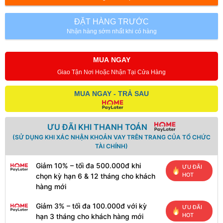
ĐẶT HÀNG TRƯỚC
Nhận hàng sớm nhất khi có hàng
MUA NGAY
Giao Tận Nơi Hoặc Nhận Tại Cửa Hàng
MUA NGAY - TRẢ SAU
ƯU ĐÃI KHI THANH TOÁN
(SỬ DỤNG KHI XÁC NHẬN KHOẢN VAY TRÊN TRANG CỦA TỔ CHỨC
TÀI CHÍNH)
Giảm 10% – tối đa 500.000đ khi
ƯU ĐÃI
HOT
chọn kỳ hạn 6 & 12 tháng cho khách
hàng mới
Giảm 3% – tối đa 100.000đ với kỳ
ƯU ĐÃI
HOT
hạn 3 tháng cho khách hàng mới