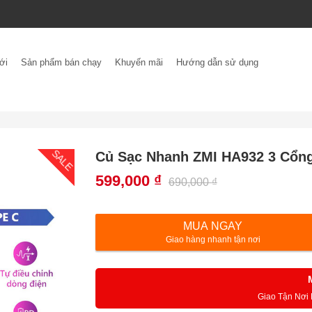
ới
Sản phẩm bán chạy
Khuyến mãi
Hướng dẫn sử dụng
SALE
Củ Sạc Nhanh ZMI HA932 3 Cổn
599,000
₫
690,000
₫
MUA NGAY
Giao hàng nhanh tận nơi
Giao Tận Nơi