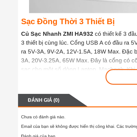
Sạc Đồng Thời 3 Thiết Bị
Củ Sạc Nhanh ZMI HA932
có thiết kế 3 đ
3 thiết bị cùng lúc. Cổng USB A có đầu ra
ra 5V-3A, 9V-2A, 12V-1.5A, 18W Max. Đặc b
3A, 20V-3.25A, 65W Max. Đây là cổng có cô
sạc cho một số dòng Laptop, Macbook. Khi s
45W Max, 20W chia đều cho 2 cổng còn lại.
ĐÁNH GIÁ (0)
Chưa có đánh giá nào.
Email của bạn sẽ không được hiển thị công khai.
Các trườn
Đánh giá của bạn