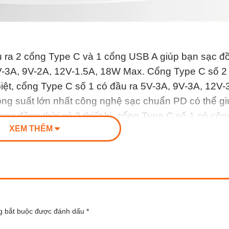
ầu ra 2 cổng Type C và 1 cổng USB A giúp bạn sạc đồ
 5V-3A, 9V-2A, 12V-1.5A, 18W Max. Cổng Type C số 2
iệt, cổng Type C số 1 có đầu ra 5V-3A, 9V-3A, 12V-
ng suất lớn nhất công nghệ sạc chuẩn PD có thể g
ạc đồng thời cả 3 thiết bị, cổng Type C số 1 có côn
XEM THÊM
g bắt buộc được đánh dấu
*