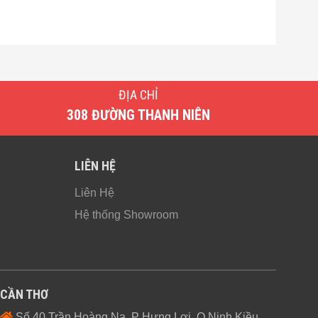
ĐỊA CHỈ
308 ĐƯỜNG THANH NIÊN
LIÊN HỆ
Liên Hệ
Hệ thống Showroom
CẦN THƠ
Số 40 Trần Hoàng Na, P Hưng Lợi, Q Ninh Kiều,