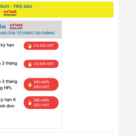
GAY - TRẢ SAU
ÁN
ANG CỦA TỔ CHỨC TÀI CHÍNH)
 kỳ hạn
ƯU ĐÃI HOT
n 3 tháng
ƯU ĐÃI HOT
n 3 tháng
SIÊU MỚI,
SIÊU HOT
ng HPL
kỳ hạn 6
SIÊU MỚI,
SIÊU HOT
inh đơn