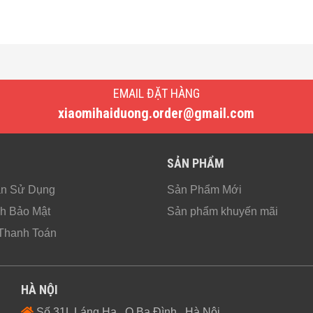
EMAIL ĐẶT HÀNG
xiaomihaiduong.order@gmail.com
SẢN PHẨM
ản Sử Dụng
Sản Phẩm Mới
h Bảo Mật
Sản phẩm khuyến mãi
Thanh Toán
HÀ NỘI
Số 31L Láng Hạ , Q.Ba Đình , Hà Nội