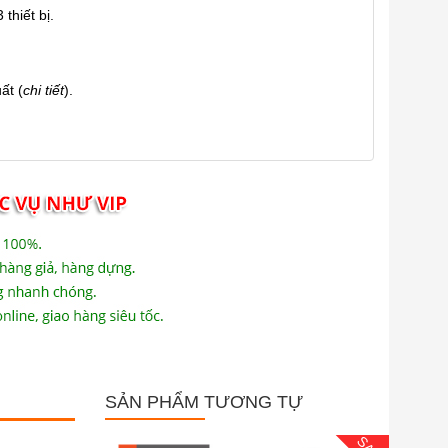
thiết bị.
ất (
chi tiết
).
SẢN PHẨM TƯƠNG TỰ