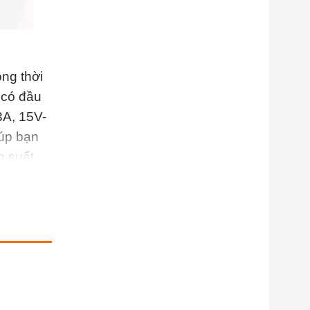
ng thời
 có đầu
3A, 15V-
iúp bạn
g suất