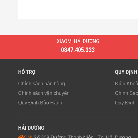
XIAOMI HẢI DƯƠNG
0847.405.333
HỖ TRỢ
QUY ĐỊNH
Chính sách bán hàng
Điều Kho
Chính sách vận chuyển
Chính Sác
Quy Định Bảo Hành
Quy Định 
HẢI DƯƠNG
CN
: Số 308 Đường Thanh Niên - Tp. Hải Dương