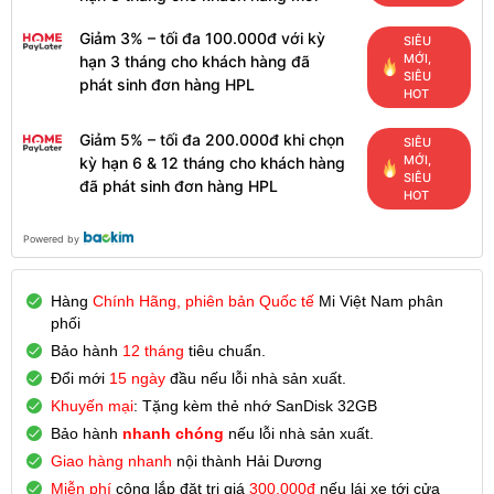
Giảm 3% – tối đa 100.000đ với kỳ
SIÊU
MỚI,
hạn 3 tháng cho khách hàng đã
SIÊU
phát sinh đơn hàng HPL
HOT
Giảm 5% – tối đa 200.000đ khi chọn
SIÊU
MỚI,
kỳ hạn 6 & 12 tháng cho khách hàng
SIÊU
đã phát sinh đơn hàng HPL
HOT
Powered by
Hàng
Chính Hãng, phiên bản Quốc tế
Mi Việt Nam phân
phối
Bảo hành
12 tháng
tiêu chuẩn.
Đổi mới
15 ngày
đầu nếu lỗi nhà sản xuất.
Khuyến mại
: Tặng kèm thẻ nhớ SanDisk 32GB
Bảo hành
nhanh chóng
nếu lỗi nhà sản xuất.
Giao hàng nhanh
nội thành Hải Dương
Miễn phí
công lắp đặt trị giá
300.000đ
nếu lái xe tới cửa