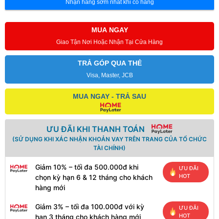
Nhận hàng sớm nhất khi có hàng
MUA NGAY
Giao Tận Nơi Hoặc Nhận Tại Cửa Hàng
TRẢ GÓP QUA THẺ
Visa, Master, JCB
MUA NGAY - TRẢ SAU
ƯU ĐÃI KHI THANH TOÁN
(SỬ DỤNG KHI XÁC NHẬN KHOẢN VAY TRÊN TRANG CỦA TỔ CHỨC
TÀI CHÍNH)
Giảm 10% – tối đa 500.000đ khi
ƯU ĐÃI
HOT
chọn kỳ hạn 6 & 12 tháng cho khách
hàng mới
Giảm 3% – tối đa 100.000đ với kỳ
ƯU ĐÃI
HOT
hạn 3 tháng cho khách hàng mới