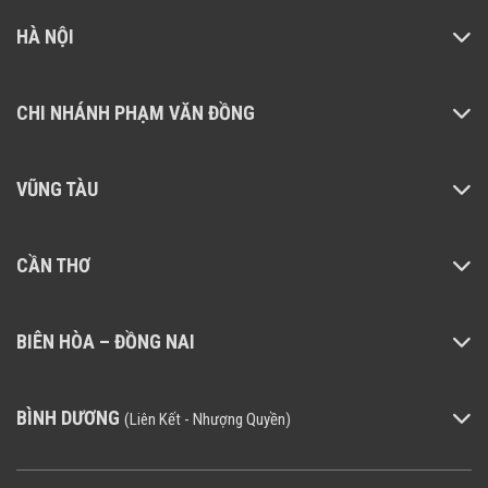
HÀ NỘI
CHI NHÁNH PHẠM VĂN ĐỒNG
VŨNG TÀU
CẦN THƠ
BIÊN HÒA – ĐỒNG NAI
Ghi hình ban đêm với công nghệ 3
DNR và WDR
BÌNH DƯƠNG
(Liên Kết - Nhượng Quyền)
3D DNR và WDR cải thiện đáng kể độ rõ nét củ
hình ảnh bằng cách giảm nhiễu và điều chỉnh câ