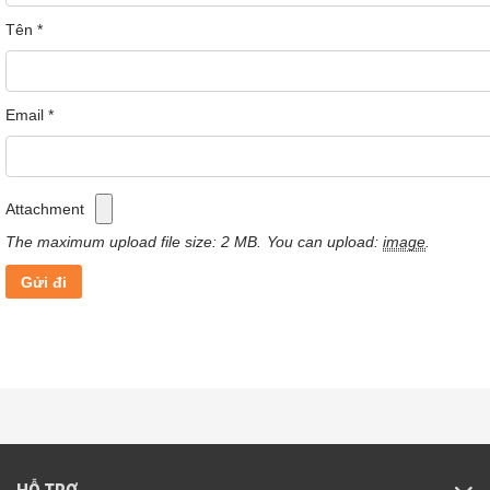
Tên
*
Email
*
Đỗ xe an toàn hơn với bộ kit (Phụ kiệ
Attachment
mua rời).
The maximum upload file size: 2 MB.
You can upload:
image
.
70mai M300 được thiết kế tổng thể trang nhã d
hòa hợp với nội thất ô tô của bạn. Với phong các
thiết kế hình trụ tròn giúp camera dễ dàng được ẩ
thân dưới sau gương chiếu hậu, điều này sẽ khôn
làm ảnh hưởng đến ô tô của bạn cũng như phon
cách lái xe của bạn.
Ngoài ra Camera hành trình 70mai M300 còn tíc