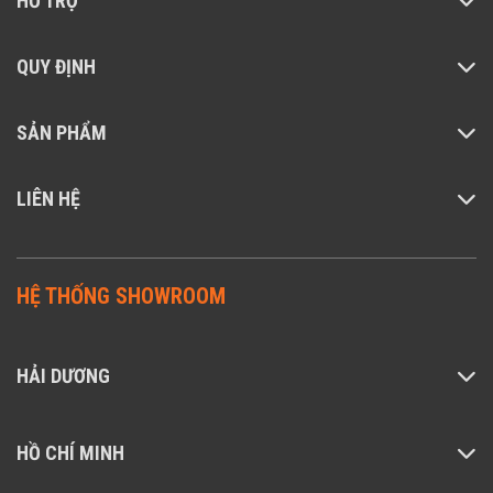
HỖ TRỢ
hợp thêm chế độ đỗ xe an toàn cho ô tô của bạn kh
bạn mua thêm bộ kít rời giúp cho bảo vệ chiếc x
QUY ĐỊNH
của bạn an toàn hơn.
SẢN PHẨM
LIÊN HỆ
HỆ THỐNG SHOWROOM
HẢI DƯƠNG
HỒ CHÍ MINH