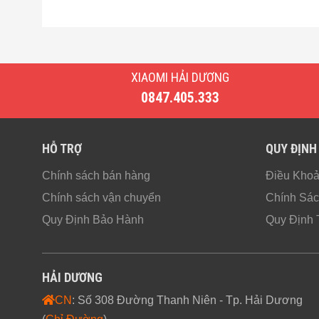
XIAOMI HẢI DƯƠNG
0847.405.333
HỖ TRỢ
QUY ĐỊNH
Chính sách bán hàng
Điều Kho
Chính sách vận chuyển
Chính Sác
Quy Định Bảo Hành
Quy Định 
HẢI DƯƠNG
CN
: Số 308 Đường Thanh Niên - Tp. Hải Dương