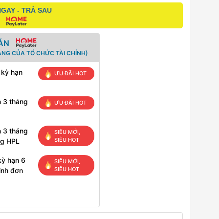
GAY - TRẢ SAU
ÁN
ANG CỦA TỔ CHỨC TÀI CHÍNH)
 kỳ hạn
ƯU ĐÃI HOT
n 3 tháng
ƯU ĐÃI HOT
n 3 tháng
SIÊU MỚI,
SIÊU HOT
ng HPL
kỳ hạn 6
SIÊU MỚI,
SIÊU HOT
inh đơn