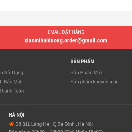
EMAIL ĐẶT HÀNG
xiaomihaiduong.order@gmail.com
SẢN PHẨM
ản Sử Dụng
Sản Phẩm Mới
h Bảo Mật
Sản phẩm khuyến mãi
Thanh Toán
HÀ NỘI
Số 31L Láng Hạ , Q.Ba Đình , Hà Nội