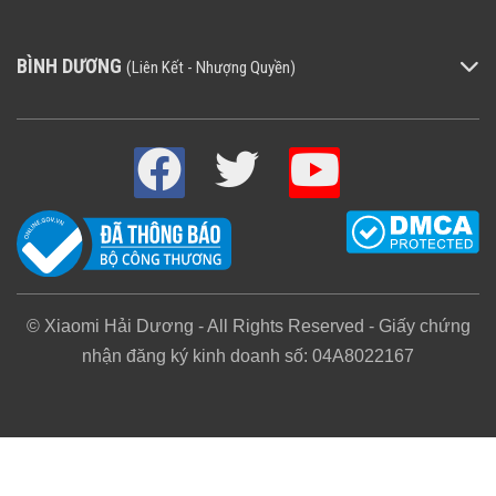
BÌNH DƯƠNG
(Liên Kết - Nhượng Quyền)
CÂU HỎI CHUNG THƯỜNG GẶP
Làm sao tôi có thể biết đây là hàng chính hãng?
© Xiaomi Hải Dương - All Rights Reserved - Giấy chứng
nhận đăng ký kinh doanh số: 04A8022167
Giá sản phẩm trên web đã bao gồm thuế VAT chưa?
Có được kiểm tra sản phẩm trước khi nhận hàng?