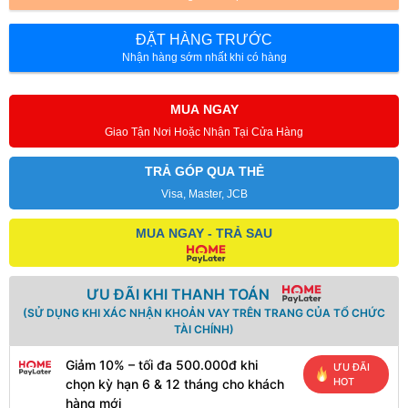
ĐẶT HÀNG TRƯỚC
Nhận hàng sớm nhất khi có hàng
MUA NGAY
Giao Tận Nơi Hoặc Nhận Tại Cửa Hàng
TRẢ GÓP QUA THẺ
Visa, Master, JCB
MUA NGAY - TRẢ SAU
ƯU ĐÃI KHI THANH TOÁN
(SỬ DỤNG KHI XÁC NHẬN KHOẢN VAY TRÊN TRANG CỦA TỔ CHỨC
TÀI CHÍNH)
Giảm 10% – tối đa 500.000đ khi
ƯU ĐÃI
HOT
chọn kỳ hạn 6 & 12 tháng cho khách
hàng mới